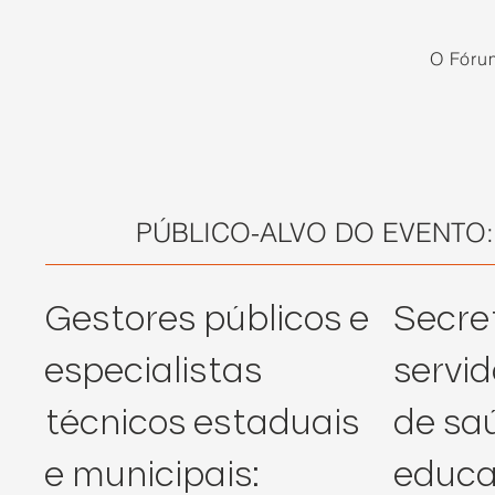
O Fóru
PÚBLICO-ALVO DO EVENTO:
Gestores públicos e
Secre
especialistas
servid
técnicos estaduais
de sa
e municipais:
educa