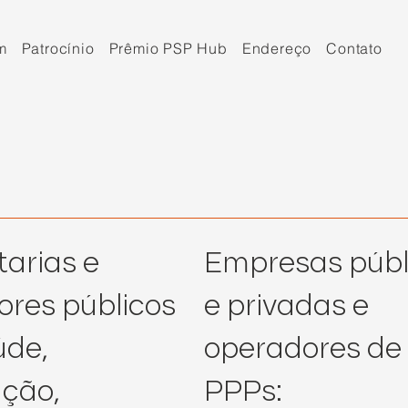
m
Patrocínio
Prêmio PSP Hub
Endereço
Contato
tarias e
Empresas públ
ores públicos
e privadas e
úde,
operadores de
ção,
PPPs: