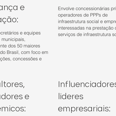
ança e
Envolve concessionárias pr
operadores de PPPs de
ação:
infraestrutura social e emp
interessadas na prestação 
cretários e equipes
serviços de infraestrutura so
 municipais,
nte dos 50 maiores
 do Brasil, com foco em
ações, concessões e
ltores,
Influenciadore
adores e
líderes
micos:
empresariais: