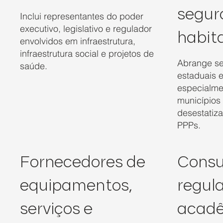
segur
Inclui representantes do poder
executivo, legislativo e regulador
habit
envolvidos em infraestrutura,
infraestrutura social e projetos de
Abrange se
saúde.
estaduais e
especialme
municípios
desestatiz
PPPs.
Fornecedores de
Consu
equipamentos,
regul
serviços e
acadê